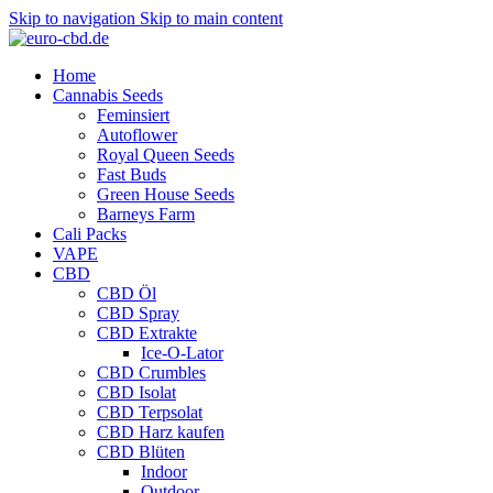
Skip to navigation
Skip to main content
Home
Cannabis Seeds
Feminsiert
Autoflower
Royal Queen Seeds
Fast Buds
Green House Seeds
Barneys Farm
Cali Packs
VAPE
CBD
CBD Öl
CBD Spray
CBD Extrakte
Ice-O-Lator
CBD Crumbles
CBD Isolat
CBD Terpsolat
CBD Harz kaufen
CBD Blüten
Indoor
Outdoor