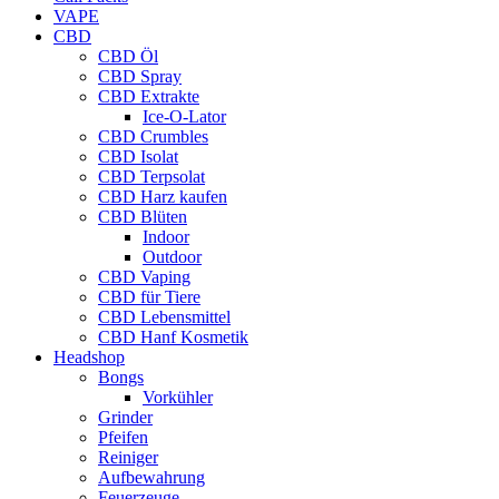
VAPE
CBD
CBD Öl
CBD Spray
CBD Extrakte
Ice-O-Lator
CBD Crumbles
CBD Isolat
CBD Terpsolat
CBD Harz kaufen
CBD Blüten
Indoor
Outdoor
CBD Vaping
CBD für Tiere
CBD Lebensmittel
CBD Hanf Kosmetik
Headshop
Bongs
Vorkühler
Grinder
Pfeifen
Reiniger
Aufbewahrung
Feuerzeuge