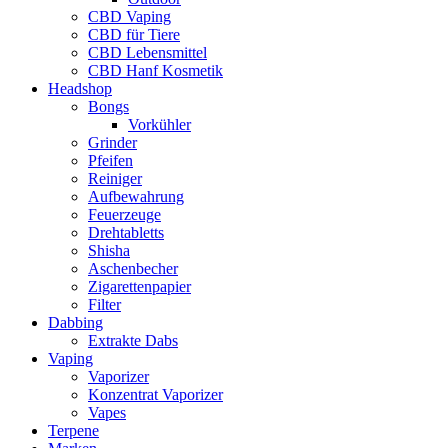
CBD Vaping
CBD für Tiere
CBD Lebensmittel
CBD Hanf Kosmetik
Headshop
Bongs
Vorkühler
Grinder
Pfeifen
Reiniger
Aufbewahrung
Feuerzeuge
Drehtabletts
Shisha
Aschenbecher
Zigarettenpapier
Filter
Dabbing
Extrakte Dabs
Vaping
Vaporizer
Konzentrat Vaporizer
Vapes
Terpene