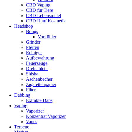
CBD Vaping
CBD für Tiere
CBD Lebensmittel
CBD Hanf Kosmetik
Headshop
Bongs
Vorkühler
Grinder
Pfeifen
Reiniger
Aufbewahrung
Feuerzeuge
Drehtabletts
Shisha
Aschenbecher
Zigarettenpapier
Filter
Dabbing
Extrakte Dabs
Vaping
Vaporizer
Konzentrat Vaporizer
Vapes
Terpene