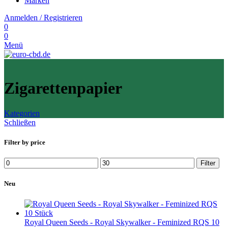
Marken
Anmelden / Registrieren
0
0
Menü
Zigarettenpapier
Kategorien
Schließen
Filter by price
Min.
Max.
Filter
Preis
Preis
Neu
Royal Queen Seeds - Royal Skywalker - Feminized RQS 10