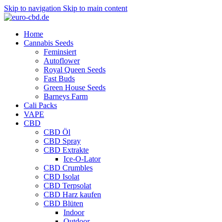
Skip to navigation
Skip to main content
Home
Cannabis Seeds
Feminsiert
Autoflower
Royal Queen Seeds
Fast Buds
Green House Seeds
Barneys Farm
Cali Packs
VAPE
CBD
CBD Öl
CBD Spray
CBD Extrakte
Ice-O-Lator
CBD Crumbles
CBD Isolat
CBD Terpsolat
CBD Harz kaufen
CBD Blüten
Indoor
Outdoor