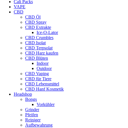
Cali Packs
VAPE
CBD
CBD Öl
CBD Spray
CBD Extrakte
Ice-O-Lator
CBD Crumbles
CBD Isolat
CBD Terpsolat
CBD Harz kaufen
CBD Blüten
Indoor
Outdoor
CBD Vaping
CBD für Tiere
CBD Lebensmittel
CBD Hanf Kosmetik
Headshop
Bongs
Vorkühler
Grinder
Pfeifen
Reiniger
Aufbewahrung