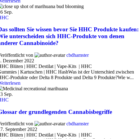
eiterlesen
26
Sep.
HHC
Das sollten Sie wissen bevor Sie HHC Produkte kaufen:
Wie unterscheiden sich HHC-Produkte von denen
anderer Cannabinoide?
eröffentlicht von
cbdhamster
3. Dezember 2022
HHC Blüten | HHC Destilat | Vape-Kits | HHC
ummies | Kartuschen | HHC HashWas ist der Unterschied zwischen
HC-Produkte oder Delta 8 Produkte und Delta 9 Produkte?Wie w...
eiterlesen
23
Sep.
HHC
Glossar der grundlegenden Cannabisbegriffe
eröffentlicht von
cbdhamster
27. September 2022
HHC Blüten | HHC Destilat | Vape-Kits | HHC