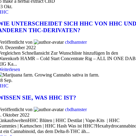
03
Okt.
HHC
WIE UNTERSCHEIDET SICH HHC VON HHC UN
ANDEREN THC-DERIVATEN?
eröffentlicht von
cbdhamster
10. Dezember 2022
ergleichen Schnellansicht Zur Wunschliste hinzufügen In den
Warenkorb HAMR – Cold Start Concentrate Rig – ALL IN ONE DAB
IG Ka...
eiterlesen
28
Sep.
HHC
WISSEN SIE, WAS HHC IST?
eröffentlicht von
cbdhamster
. Oktober 2022
EinkaufsweltenHHC Blüten | HHC Destilat | Vape-Kits | HHC
Gummies | Kartuschen | HHC Hash Was ist HHC?Hexahydrocannabino
st ein Cannabinoid, das dem Delta-8-THC äh...