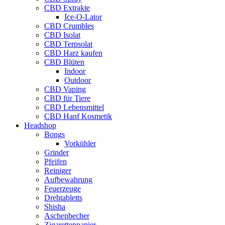
CBD Extrakte
Ice-O-Lator
CBD Crumbles
CBD Isolat
CBD Terpsolat
CBD Harz kaufen
CBD Blüten
Indoor
Outdoor
CBD Vaping
CBD für Tiere
CBD Lebensmittel
CBD Hanf Kosmetik
Headshop
Bongs
Vorkühler
Grinder
Pfeifen
Reiniger
Aufbewahrung
Feuerzeuge
Drehtabletts
Shisha
Aschenbecher
Zigarettenpapier