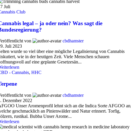
17
Juli
Cannabis Club
Cannabis legal – ja oder nein? Was sagt die
Bundesregierung?
eröffentlicht von
cbdhamster
9. Juli 2023
elten wurde so viel über eine mögliche Legalisierung von Cannabis
iskutiert, wie in der heutigen Zeit. Viele Menschen schauen
offnungsvoll auf eine geplante Gesetzesän...
eiterlesen
CBD - Cannabis
,
HHC
Terpene
eröffentlicht von
cbdhamster
4. Dezember 2022
AFGOO Unser Aromenprofil lehnt sich an die Indica Sorte AFGOO an
elche geschmacklich an Pinienwälder und Natur erinnert. Torfig,
ölzern, rustikal. Bubba Unser Arome...
eiterlesen