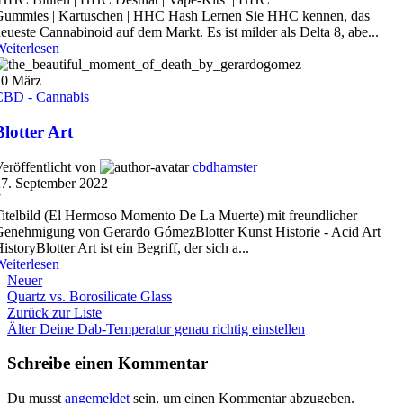
Gummies | Kartuschen | HHC Hash Lernen Sie HHC kennen, das
eueste Cannabinoid auf dem Markt. Es ist milder als Delta 8, abe...
eiterlesen
20
März
CBD - Cannabis
Blotter Art
eröffentlicht von
cbdhamster
27. September 2022
7
itelbild (El Hermoso Momento De La Muerte) mit freundlicher
enehmigung von Gerardo GómezBlotter Kunst Historie - Acid Art
istoryBlotter Art ist ein Begriff, der sich a...
eiterlesen
Neuer
Quartz vs. Borosilicate Glass
Zurück zur Liste
Älter
Deine Dab-Temperatur genau richtig einstellen
Schreibe einen Kommentar
Du musst
angemeldet
sein, um einen Kommentar abzugeben.