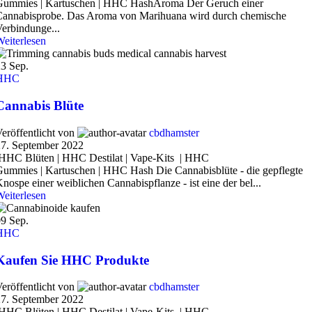
Gummies | Kartuschen | HHC HashAroma Der Geruch einer
Cannabisprobe. Das Aroma von Marihuana wird durch chemische
erbindunge...
eiterlesen
23
Sep.
HHC
Cannabis Blüte
eröffentlicht von
cbdhamster
27. September 2022
HHC Blüten | HHC Destilat | Vape-Kits | HHC
ummies | Kartuschen | HHC Hash Die Cannabisblüte - die gepflegte
nospe einer weiblichen Cannabispflanze - ist eine der bel...
eiterlesen
09
Sep.
HHC
Kaufen Sie HHC Produkte
eröffentlicht von
cbdhamster
27. September 2022
HHC Blüten | HHC Destilat | Vape-Kits | HHC