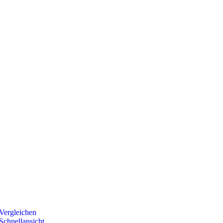
Vergleichen
Schnellansicht