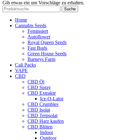
Gib etwas ein um Vorschläge zu erhalten.
Suche
Home
Cannabis Seeds
Feminsiert
Autoflower
Royal Queen Seeds
Fast Buds
Green House Seeds
Barneys Farm
Cali Packs
VAPE
CBD
CBD Öl
CBD Spray
CBD Extrakte
Ice-O-Lator
CBD Crumbles
CBD Isolat
CBD Terpsolat
CBD Harz kaufen
CBD Blüten
Indoor
Outdoor