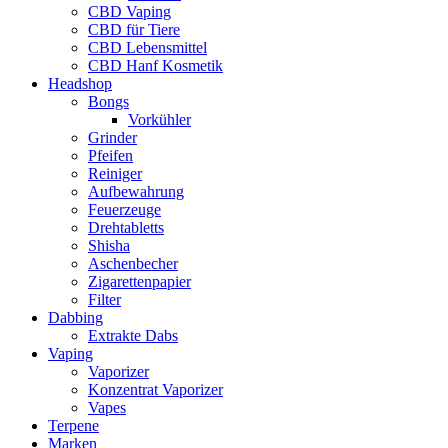
CBD Vaping
CBD für Tiere
CBD Lebensmittel
CBD Hanf Kosmetik
Headshop
Bongs
Vorkühler
Grinder
Pfeifen
Reiniger
Aufbewahrung
Feuerzeuge
Drehtabletts
Shisha
Aschenbecher
Zigarettenpapier
Filter
Dabbing
Extrakte Dabs
Vaping
Vaporizer
Konzentrat Vaporizer
Vapes
Terpene
Marken