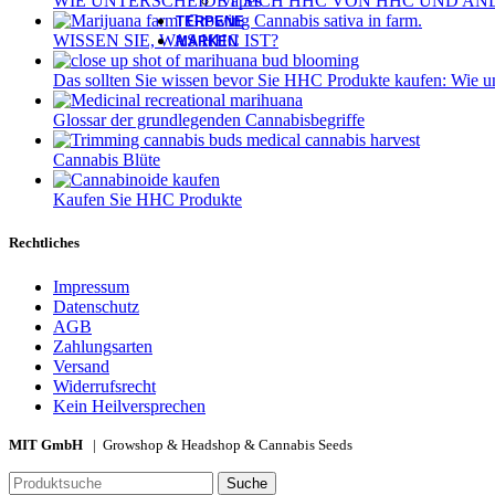
Vapes
WIE UNTERSCHEIDET SICH HHC VON HHC UND AN
TERPENE
WISSEN SIE, WAS HHC IST?
MARKEN
Das sollten Sie wissen bevor Sie HHC Produkte kaufen: Wie 
Glossar der grundlegenden Cannabisbegriffe
Cannabis Blüte
Kaufen Sie HHC Produkte
Rechtliches
Impressum
Datenschutz
AGB
Zahlungsarten
Versand
Widerrufsrecht
Kein Heilversprechen
MIT GmbH
| Growshop & Headshop & Cannabis Seeds
Suche