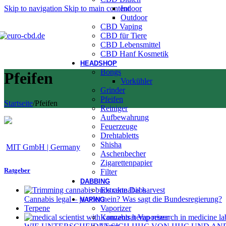
Skip to navigation
Skip to main content
Indoor
Outdoor
CBD Vaping
CBD für Tiere
CBD Lebensmittel
CBD Hanf Kosmetik
HEADSHOP
Bongs
Pfeifen
Vorkühler
Grinder
Pfeifen
Startseite
/
Pfeifen
Reiniger
Aufbewahrung
Feuerzeuge
Drehtabletts
Shisha
MIT GmbH | Germany
Aschenbecher
Zigarettenpapier
Ratgeber
Filter
DABBING
Extrakte Dabs
Cannabis legal – ja oder nein? Was sagt die Bundesregierung?
VAPING
Vaporizer
Terpene
Konzentrat Vaporizer