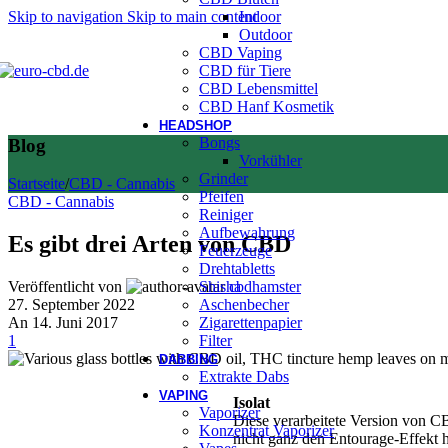
Skip to navigation
Skip to main content
Indoor
Outdoor
CBD Vaping
CBD für Tiere
CBD Lebensmittel
CBD Hanf Kosmetik
HEADSHOP
Bongs
Blog
Vorkühler
Grinder
Startseite
/
CBD - Cannabis
Pfeifen
CBD - Cannabis
Reiniger
Aufbewahrung
Es gibt drei Arten von CBD
Feuerzeuge
Drehtabletts
Shisha
Veröffentlicht von
cbdhamster
Aschenbecher
27. September 2022
Zigarettenpapier
An 14. Juni 2017
Filter
1
DABBING
Extrakte Dabs
VAPING
Isolat
Vaporizer
Diese verarbeitete Version von C
Konzentrat Vaporizer
nicht ganz den Entourage-Effekt h