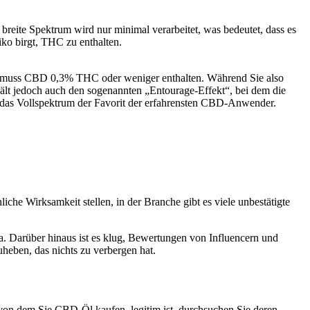
 breite Spektrum wird nur minimal verarbeitet, was bedeutet, dass es
ko birgt, THC zu enthalten.
in, muss CBD 0,3% THC oder weniger enthalten. Während Sie also
ält jedoch auch den sogenannten „Entourage-Effekt“, bei dem die
 das Vollspektrum der Favorit der erfahrensten CBD-Anwender.
iche Wirksamkeit stellen, in der Branche gibt es viele unbestätigte
ma. Darüber hinaus ist es klug, Bewertungen von Influencern und
eben, das nichts zu verbergen hat.
von dem Sie CBD-Öl kaufen, legitim ist, durchsuchen Sie deren