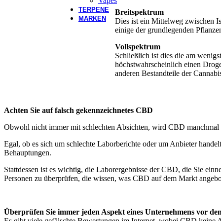
Vapes
TERPENE
Breitspektrum
MARKEN
Dies ist ein Mittelweg zwischen I
einige der grundlegenden Pflanze
Vollspektrum
Schließlich ist dies die am weni
höchstwahrscheinlich einen Droge
anderen Bestandteile der Cannabi
Achten Sie auf falsch gekennzeichnetes CBD
Obwohl nicht immer mit schlechten Absichten, wird CBD manchmal f
Egal, ob es sich um schlechte Laborberichte oder um Anbieter handelt,
Behauptungen.
Stattdessen ist es wichtig, die Laborergebnisse der CBD, die Sie ein
Personen zu überprüfen, die wissen, was CBD auf dem Markt angebote
Überprüfen Sie immer jeden Aspekt eines Unternehmens vor de
Es gibt viele gefälschte Bewertungen im Internet, wobei CBD keine 