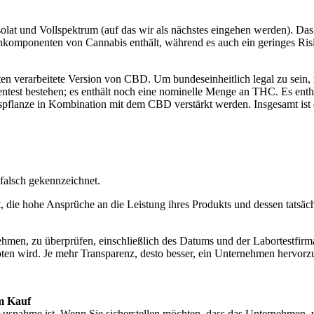
solat und Vollspektrum (auf das wir als nächstes eingehen werden). Das
nkomponenten von Cannabis enthält, während es auch ein geringes Risi
gsten verarbeitete Version von CBD. Um bundeseinheitlich legal zu se
ntest bestehen; es enthält noch eine nominelle Menge an THC. Es enth
spflanze in Kombination mit dem CBD verstärkt werden. Insgesamt ist
alsch gekennzeichnet.
 die hohe Ansprüche an die Leistung ihres Produkts und dessen tatsächl
nehmen, zu überprüfen, einschließlich des Datums und der Labortestfir
n wird. Je mehr Transparenz, desto besser, ein Unternehmen hervorzuh
m Kauf
Ausnahme ist. Wenn Sie sicherstellen möchten, dass das Unternehmen, 