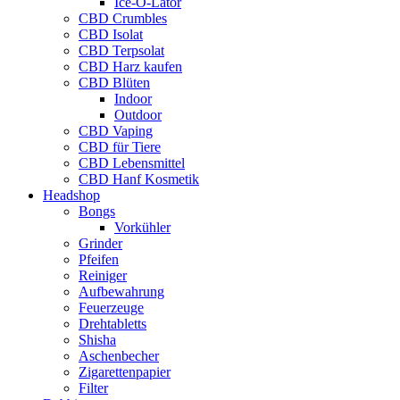
Ice-O-Lator
CBD Crumbles
CBD Isolat
CBD Terpsolat
CBD Harz kaufen
CBD Blüten
Indoor
Outdoor
CBD Vaping
CBD für Tiere
CBD Lebensmittel
CBD Hanf Kosmetik
Headshop
Bongs
Vorkühler
Grinder
Pfeifen
Reiniger
Aufbewahrung
Feuerzeuge
Drehtabletts
Shisha
Aschenbecher
Zigarettenpapier
Filter