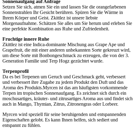
Sonnenaufgang auf Anfrage
Setzen Sie sich, atmen Sie ein und lassen Sie die orangefarbenen
Sonnenstrahlen Ihr Gesicht berühren. Spüren Sie die Wärme in
Ihrem Körper und Geist. Zkittlez ist unsere liebste
Morgenaufnahme. Schätzen Sie alles um Sie herum und erleben Sie
eine perfekte Kombination aus Ruhe und Zufriedenheit.
Fruchtige innere Ruhe
Zkittlez ist eine Indica-dominante Mischung aus Grape Ape und
Grapefruit, die mit einer anderen unbekannten Sorte gekreuzt wird,
um diese Sorte mit Bonbongeschmack zu erzeugen, die von der 3.
Generation Familie und Terp Hogz gezüchtet wurde.
Terpenprofil
Da es bei Terpenen um Geruch und Geschmack geht, verbessert
und verbessert ihre Zugabe zu jedem Produkt den Duft und das
Aroma des Produkts.Myrcen ist das am häufigsten vorkommende
Terpen im tropischen Sonnenaufgang. Es zeichnet sich durch ein
moschusartiges, kräuter- und zitrusartiges Aroma aus und findet sich
auch in Mango, Thymian, Zitrus, Zitronengras oder Lorbeer.
Myrcen wird speziell für seine beruhigenden und entspannenden
Eigenschaften gelobt. Es kann Ihnen helfen, sich sediert und
entspannt zu fühlen.