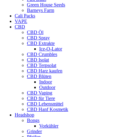
Green House Seeds
Barneys Farm
Cali Packs
VAPE
CBD
CBD Öl
CBD Spray
CBD Extrakte
Ice-O-Lator
CBD Crumbles
CBD Isolat
CBD Terpsolat
CBD Harz kaufen
CBD Blüten
Indoor
Outdoor
CBD Vaping
CBD für Tiere
CBD Lebensmittel
CBD Hanf Kosmetik
Headshop
Bongs
Vorkühler
Grinder
Pfeifen