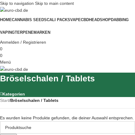
Skip to navigation
Skip to main content
HOME
CANNABIS SEEDS
CALI PACKS
VAPE
CBD
HEADSHOP
DABBING
VAPING
TERPENE
MARKEN
Anmelden / Registrieren
0
0
Menü
Bröselschalen / Tablets
Kategorien
Start
/
Bröselschalen / Tablets
Es wurden keine Produkte gefunden, die deiner Auswahl entsprechen.