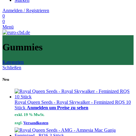
Marken
Anmelden / Registrieren
0
0
Menü
Gummies
Kategorien
Schließen
Neu
Royal Queen Seeds - Royal Skywalker - Feminized RQS 10
Stück
Anmelden um Preise zu sehen
exkl. 19 % MwSt.
zzgl.
Versandkosten