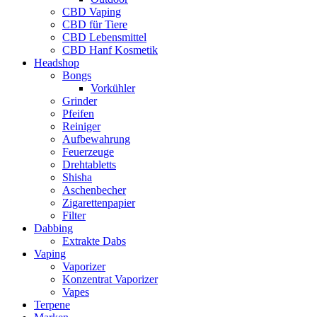
CBD Vaping
CBD für Tiere
CBD Lebensmittel
CBD Hanf Kosmetik
Headshop
Bongs
Vorkühler
Grinder
Pfeifen
Reiniger
Aufbewahrung
Feuerzeuge
Drehtabletts
Shisha
Aschenbecher
Zigarettenpapier
Filter
Dabbing
Extrakte Dabs
Vaping
Vaporizer
Konzentrat Vaporizer
Vapes
Terpene