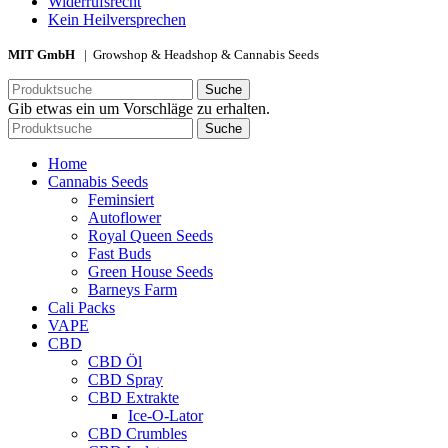
Widerrufsrecht
Kein Heilversprechen
MIT GmbH
| Growshop & Headshop & Cannabis Seeds
Suche
Gib etwas ein um Vorschläge zu erhalten.
Suche
Home
Cannabis Seeds
Feminsiert
Autoflower
Royal Queen Seeds
Fast Buds
Green House Seeds
Barneys Farm
Cali Packs
VAPE
CBD
CBD Öl
CBD Spray
CBD Extrakte
Ice-O-Lator
CBD Crumbles