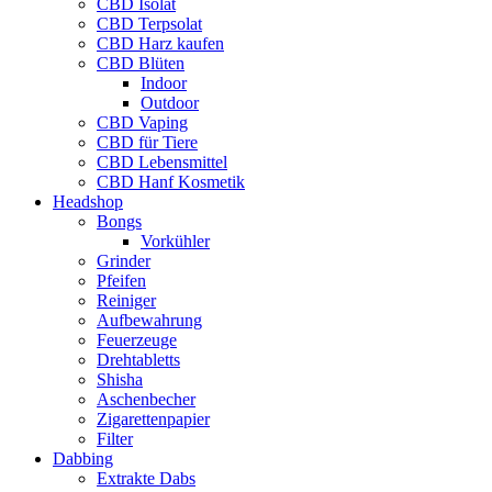
CBD Isolat
CBD Terpsolat
CBD Harz kaufen
CBD Blüten
Indoor
Outdoor
CBD Vaping
CBD für Tiere
CBD Lebensmittel
CBD Hanf Kosmetik
Headshop
Bongs
Vorkühler
Grinder
Pfeifen
Reiniger
Aufbewahrung
Feuerzeuge
Drehtabletts
Shisha
Aschenbecher
Zigarettenpapier
Filter
Dabbing
Extrakte Dabs