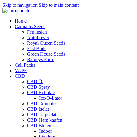
Skip to navigation
Skip to main content
Home
Cannabis Seeds
Feminsiert
Autoflower
Royal Queen Seeds
Fast Buds
Green House Seeds
Barneys Farm
Cali Packs
VAPE
CBD
CBD Öl
CBD Spray
CBD Extrakte
Ice-O-Lator
CBD Crumbles
CBD Isolat
CBD Terpsolat
CBD Harz kaufen
CBD Blüten
Indoor
Outdoor