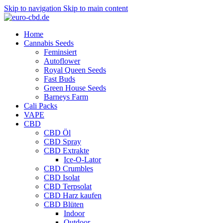
Skip to navigation
Skip to main content
Home
Cannabis Seeds
Feminsiert
Autoflower
Royal Queen Seeds
Fast Buds
Green House Seeds
Barneys Farm
Cali Packs
VAPE
CBD
CBD Öl
CBD Spray
CBD Extrakte
Ice-O-Lator
CBD Crumbles
CBD Isolat
CBD Terpsolat
CBD Harz kaufen
CBD Blüten
Indoor
Outdoor