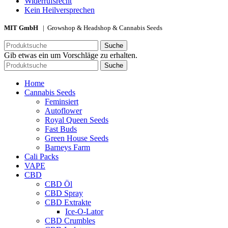
Widerrufsrecht
Kein Heilversprechen
MIT GmbH
| Growshop & Headshop & Cannabis Seeds
Suche
Gib etwas ein um Vorschläge zu erhalten.
Suche
Home
Cannabis Seeds
Feminsiert
Autoflower
Royal Queen Seeds
Fast Buds
Green House Seeds
Barneys Farm
Cali Packs
VAPE
CBD
CBD Öl
CBD Spray
CBD Extrakte
Ice-O-Lator
CBD Crumbles