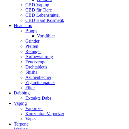
CBD Vaping
CBD für Tiere
CBD Lebensmittel
CBD Hanf Kosmetik
Headshop
Bongs
Vorkühler
Grinder
Pfeifen
Reiniger
Aufbewahrung
Feuerzeuge
Drehtabletts
Shisha
Aschenbecher
Zigarettenpapier
Filter
Dabbing
Extrakte Dabs
Vaping
Vaporizer
Konzentrat Vaporizer
Vapes
Terpene