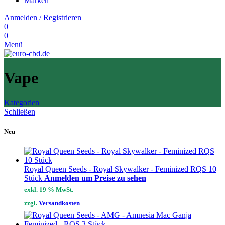
Marken
Anmelden / Registrieren
0
0
Menü
Vape
Kategorien
Schließen
Neu
Royal Queen Seeds - Royal Skywalker - Feminized RQS 10
Stück
Anmelden um Preise zu sehen
exkl. 19 % MwSt.
zzgl.
Versandkosten