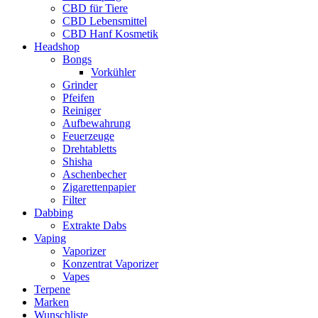
CBD für Tiere
CBD Lebensmittel
CBD Hanf Kosmetik
Headshop
Bongs
Vorkühler
Grinder
Pfeifen
Reiniger
Aufbewahrung
Feuerzeuge
Drehtabletts
Shisha
Aschenbecher
Zigarettenpapier
Filter
Dabbing
Extrakte Dabs
Vaping
Vaporizer
Konzentrat Vaporizer
Vapes
Terpene
Marken
Wunschliste