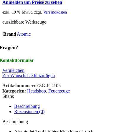
Anmelden um Preise zu sehen
exkl. 19 % MwSt.
zzgl.
Versandkosten
ausziehbare Werkzeuge
Brand
Atomic
Fragen?
Kontaktformular
Vergleichen
Zur Wunschliste hinzufügen
Artikelnummer:
FZG-PT-105
Kategorien:
Headshop
,
Feuerzeuge
Share:
Beschreibung
Rezensionen (0)
Beschreibung
Atomic Jet Tool Lighter Blue Flame Torch –