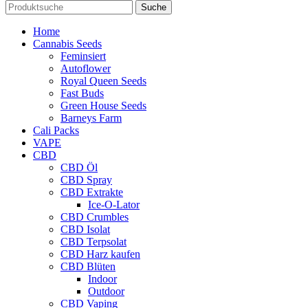
Suche
Home
Cannabis Seeds
Feminsiert
Autoflower
Royal Queen Seeds
Fast Buds
Green House Seeds
Barneys Farm
Cali Packs
VAPE
CBD
CBD Öl
CBD Spray
CBD Extrakte
Ice-O-Lator
CBD Crumbles
CBD Isolat
CBD Terpsolat
CBD Harz kaufen
CBD Blüten
Indoor
Outdoor
CBD Vaping