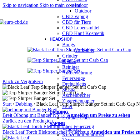
Skip to navigation
Skip to main content
Indoor
Outdoor
CBD Vaping
CBD für Tiere
CBD Lebensmittel
CBD Hanf Kosmetik
HEADSHOP
Bongs
Vorkühler
Grinder
Pfeifen
Reiniger
Aufbewahrung
Feuerzeuge
Klick zu Vergrößern
Drehtabletts
Shisha
Aschenbecher
Zigarettenpapier
Start
/
Dabbing
/
Black Leaf Terp Slurper Banger Set mit Carb Cap 
Filter
DABBING
Breit Ölbong mit Banger NS 14
Anmelden um Preise zu sehen
Extrakte Dabs
Zurück zu den Produkten
VAPING
Vaporizer
Black Leaf Torch Elektronisches Feuerzeug
Anmelden um Preise zu
Konzentrat Vaporizer