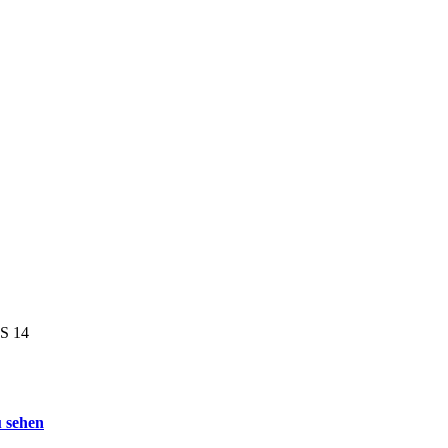
NS 14
 sehen