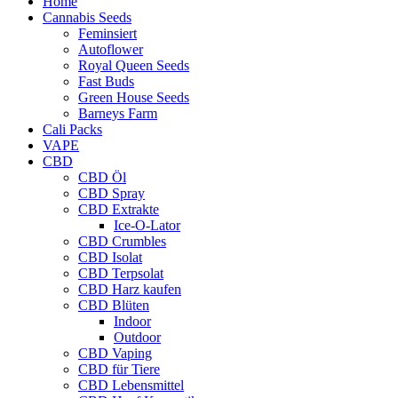
Home
Cannabis Seeds
Feminsiert
Autoflower
Royal Queen Seeds
Fast Buds
Green House Seeds
Barneys Farm
Cali Packs
VAPE
CBD
CBD Öl
CBD Spray
CBD Extrakte
Ice-O-Lator
CBD Crumbles
CBD Isolat
CBD Terpsolat
CBD Harz kaufen
CBD Blüten
Indoor
Outdoor
CBD Vaping
CBD für Tiere
CBD Lebensmittel