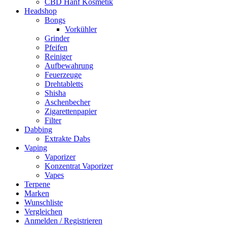
CBD Hanf Kosmetik
Headshop
Bongs
Vorkühler
Grinder
Pfeifen
Reiniger
Aufbewahrung
Feuerzeuge
Drehtabletts
Shisha
Aschenbecher
Zigarettenpapier
Filter
Dabbing
Extrakte Dabs
Vaping
Vaporizer
Konzentrat Vaporizer
Vapes
Terpene
Marken
Wunschliste
Vergleichen
Anmelden / Registrieren