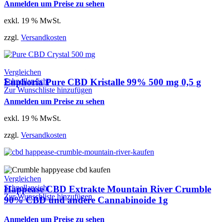
Anmelden um Preise zu sehen
exkl. 19 % MwSt.
zzgl.
Versandkosten
Vergleichen
Schnellansicht
Euphoria Pure CBD Kristalle 99% 500 mg 0,5 g
Zur Wunschliste hinzufügen
Anmelden um Preise zu sehen
exkl. 19 % MwSt.
zzgl.
Versandkosten
Vergleichen
Schnellansicht
Happease CBD Extrakte Mountain River Crumble
Zur Wunschliste hinzufügen
90% CBD und andere Cannabinoide 1g
Anmelden um Preise zu sehen