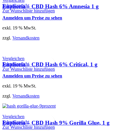
Vergleichen
Schnellansicht
Euphoria – CBD Hash 6% Amnesia 1 g
Zur Wunschliste hinzufügen
Anmelden um Preise zu sehen
exkl. 19 % MwSt.
zzgl.
Versandkosten
Vergleichen
Schnellansicht
Euphoria – CBD Hash 6% Critical, 1 g
Zur Wunschliste hinzufügen
Anmelden um Preise zu sehen
exkl. 19 % MwSt.
zzgl.
Versandkosten
Vergleichen
Schnellansicht
Euphoria – CBD Hash 9% Gorilla Glue, 1 g
Zur Wunschliste hinzufügen