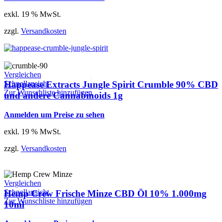
exkl. 19 % MwSt.
zzgl.
Versandkosten
Vergleichen
Schnellansicht
Happease Extracts Jungle Spirit Crumble 90% CBD
Zur Wunschliste hinzufügen
und andere Cannabinoids 1g
Anmelden um Preise zu sehen
exkl. 19 % MwSt.
zzgl.
Versandkosten
Vergleichen
Schnellansicht
Hemp Crew Frische Minze CBD Öl 10% 1.000mg
Zur Wunschliste hinzufügen
10ml