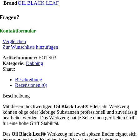
Brand
OIL BLACK LEAF
Fragen?
Kontaktformular
Vergleichen
Zur Wunschliste hinzufügen
Artikelnummer:
EOTS03
Kategorie:
Dabbing
Share:
Beschreibung
Rezensionen (0)
Beschreibung
Mit diesem hochwertigen
Oil Black Leaf®
Edelstahl-Werkzeug
können ölige oder klebrige Substanzen professionell und zuverlässig
bearbeitet werden. Das Werkzeug hat je Seite einen geriffelten Griff
für eine hohe Griff-Stabilität.
Das
Oil Black Leaf®
Werkzeug mit zwei spitzen Enden eignet sich
hervorragend zum Reinigen bzw. Abkratzen von klebrigen