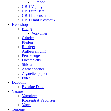
Outdoor
CBD Vaping
CBD für Tiere
CBD Lebensmittel
CBD Hanf Kosmetik
Headshop
Bongs
Vorkühler
Grinder
Pfeifen
Reiniger
Aufbewahrung
Feuerzeuge
Drehtabletts
Shisha
Aschenbecher
Zigarettenpapier
Filter
Dabbing
Extrakte Dabs
Vaping
Vaporizer
Konzentrat Vaporizer
Vapes
Terpene