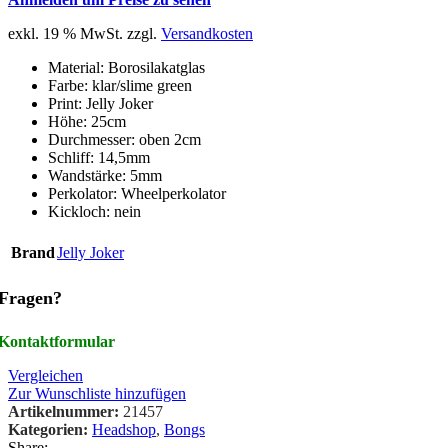
exkl. 19 % MwSt.
zzgl.
Versandkosten
Material: Borosilakatglas
Farbe: klar/slime green
Print: Jelly Joker
Höhe: 25cm
Durchmesser: oben 2cm
Schliff: 14,5mm
Wandstärke: 5mm
Perkolator: Wheelperkolator
Kickloch: nein
Brand
Jelly Joker
Fragen?
Kontaktformular
Vergleichen
Zur Wunschliste hinzufügen
Artikelnummer:
21457
Kategorien:
Headshop
,
Bongs
Share: