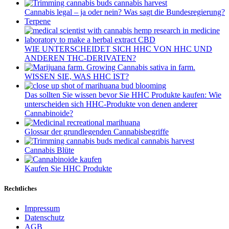
Cannabis legal – ja oder nein? Was sagt die Bundesregierung?
Terpene
WIE UNTERSCHEIDET SICH HHC VON HHC UND
ANDEREN THC-DERIVATEN?
WISSEN SIE, WAS HHC IST?
Das sollten Sie wissen bevor Sie HHC Produkte kaufen: Wie
unterscheiden sich HHC-Produkte von denen anderer
Cannabinoide?
Glossar der grundlegenden Cannabisbegriffe
Cannabis Blüte
Kaufen Sie HHC Produkte
Rechtliches
Impressum
Datenschutz
AGB