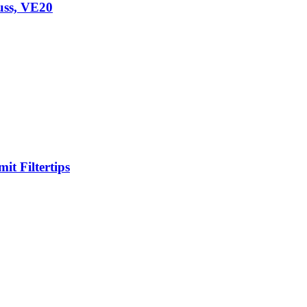
uss, VE20
t Filtertips