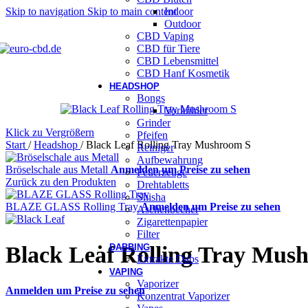
Skip to navigation
Skip to main content
Indoor
Outdoor
CBD Vaping
CBD für Tiere
CBD Lebensmittel
CBD Hanf Kosmetik
HEADSHOP
Bongs
Vorkühler
Grinder
Klick zu Vergrößern
Pfeifen
Start
/
Headshop
/
Black Leaf Rolling Tray Mushroom S
Reiniger
Aufbewahrung
Bröselschale aus Metall
Anmelden um Preise zu sehen
Feuerzeuge
Zurück zu den Produkten
Drehtabletts
Shisha
BLAZE GLASS Rolling Tray
Anmelden um Preise zu sehen
Aschenbecher
Zigarettenpapier
Filter
Black Leaf Rolling Tray Mus
DABBING
Extrakte Dabs
VAPING
Vaporizer
Anmelden um Preise zu sehen
Konzentrat Vaporizer