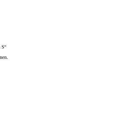
m S“
nen.