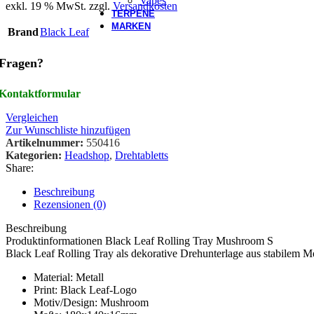
Vapes
exkl. 19 % MwSt.
zzgl.
Versandkosten
TERPENE
MARKEN
Brand
Black Leaf
Fragen?
Kontaktformular
Vergleichen
Zur Wunschliste hinzufügen
Artikelnummer:
550416
Kategorien:
Headshop
,
Drehtabletts
Share:
Beschreibung
Rezensionen (0)
Beschreibung
Produktinformationen Black Leaf Rolling Tray Mushroom S
Black Leaf Rolling Tray als dekorative Drehunterlage aus stabilem Me
Material: Metall
Print: Black Leaf-Logo
Motiv/Design: Mushroom