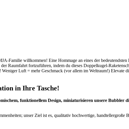
MJA-Familie willkommen! Eine Hommage an eines der bedeutendsten R
der Raumfahrt fortzuführen, indem du dieses Doppelkugel-Raketenschif
it! Weniger Luft = mehr Geschmack (vor allem im Weltraum!) Elevate d
tion in Ihre Tasche!
omischem, funktionellem Design, miniaturisieren unsere Bubbler d
enheiten; unser Ziel ist es, qualitativ hochwertige, handtellergroße Be