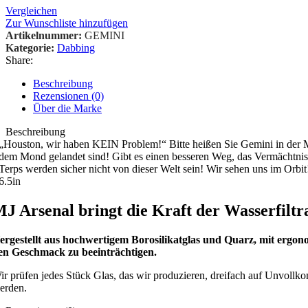
Vergleichen
Zur Wunschliste hinzufügen
Artikelnummer:
GEMINI
Kategorie:
Dabbing
Share:
Beschreibung
Rezensionen (0)
Über die Marke
Beschreibung
„Houston, wir haben KEIN Problem!“ Bitte heißen Sie Gemini in der 
dem Mond gelandet sind! Gibt es einen besseren Weg, das Vermächtnis 
Terps werden sicher nicht von dieser Welt sein! Wir sehen uns im Orb
6.5in
J Arsenal bringt die Kraft der Wasserfiltra
ergestellt aus hochwertigem Borosilikatglas und Quarz, mit ergon
en Geschmack zu beeinträchtigen.
ir prüfen jedes Stück Glas, das wir produzieren, dreifach auf Unvollkomm
erden.