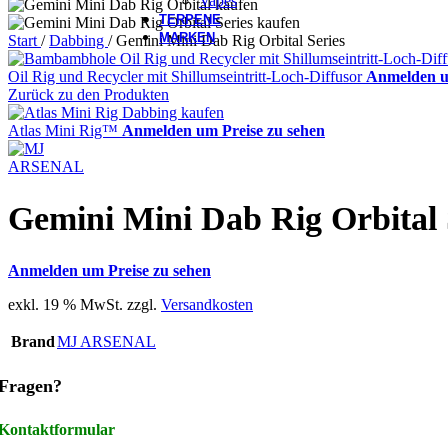
Vapes
TERPENE
MARKEN
Start
/
Dabbing
/
Gemini Mini Dab Rig Orbital Series
Oil Rig und Recycler mit Shillumseintritt-Loch-Diffusor
Anmelden u
Zurück zu den Produkten
Atlas Mini Rig™
Anmelden um Preise zu sehen
Gemini Mini Dab Rig Orbital 
Anmelden um Preise zu sehen
exkl. 19 % MwSt.
zzgl.
Versandkosten
Brand
MJ ARSENAL
Fragen?
Kontaktformular