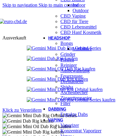
Skip to navigation
Skip to main content
Indoor
Outdoor
CBD Vaping
CBD für Tiere
CBD Lebensmittel
CBD Hanf Kosmetik
Ausverkauft
HEADSHOP
Bongs
Vorkühler
Grinder
Pfeifen
Reiniger
Aufbewahrung
Feuerzeuge
Drehtabletts
Shisha
Aschenbecher
Zigarettenpapier
Filter
DABBING
Klick zu Vergrößern
Extrakte Dabs
VAPING
Vaporizer
Konzentrat Vaporizer