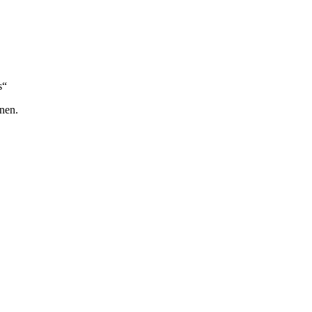
s“
nen.