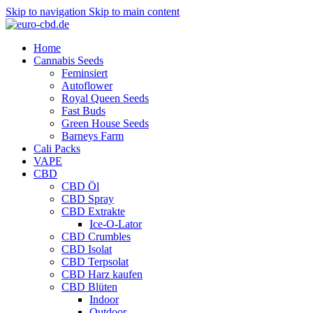
Skip to navigation
Skip to main content
Home
Cannabis Seeds
Feminsiert
Autoflower
Royal Queen Seeds
Fast Buds
Green House Seeds
Barneys Farm
Cali Packs
VAPE
CBD
CBD Öl
CBD Spray
CBD Extrakte
Ice-O-Lator
CBD Crumbles
CBD Isolat
CBD Terpsolat
CBD Harz kaufen
CBD Blüten
Indoor
Outdoor