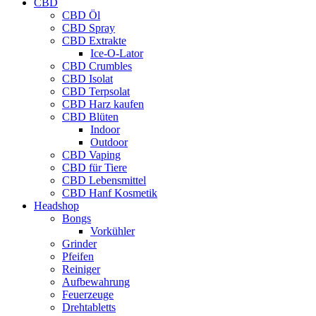
CBD
CBD Öl
CBD Spray
CBD Extrakte
Ice-O-Lator
CBD Crumbles
CBD Isolat
CBD Terpsolat
CBD Harz kaufen
CBD Blüten
Indoor
Outdoor
CBD Vaping
CBD für Tiere
CBD Lebensmittel
CBD Hanf Kosmetik
Headshop
Bongs
Vorkühler
Grinder
Pfeifen
Reiniger
Aufbewahrung
Feuerzeuge
Drehtabletts