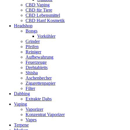
CBD Vaping
CBD für Tiere
CBD Lebensmittel
CBD Hanf Kosmetik
Headshop
Bongs
Vorkühler
Grinder
Pfeifen
Reiniger
Aufbewahrung
Feuerzeuge
Drehtabletts
Shisha
Aschenbecher
Zigarettenpapier
Filter
Dabbing
Extrakte Dabs
Vaping
Vaporizer
Konzentrat Vaporizer
Vapes
Terpene