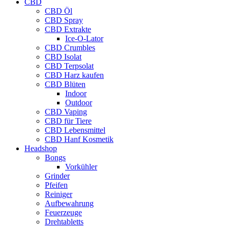
CBD
CBD Öl
CBD Spray
CBD Extrakte
Ice-O-Lator
CBD Crumbles
CBD Isolat
CBD Terpsolat
CBD Harz kaufen
CBD Blüten
Indoor
Outdoor
CBD Vaping
CBD für Tiere
CBD Lebensmittel
CBD Hanf Kosmetik
Headshop
Bongs
Vorkühler
Grinder
Pfeifen
Reiniger
Aufbewahrung
Feuerzeuge
Drehtabletts