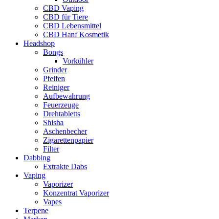
CBD Vaping
CBD für Tiere
CBD Lebensmittel
CBD Hanf Kosmetik
Headshop
Bongs
Vorkühler
Grinder
Pfeifen
Reiniger
Aufbewahrung
Feuerzeuge
Drehtabletts
Shisha
Aschenbecher
Zigarettenpapier
Filter
Dabbing
Extrakte Dabs
Vaping
Vaporizer
Konzentrat Vaporizer
Vapes
Terpene