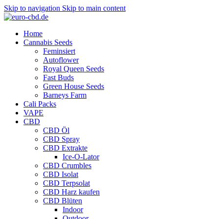
Skip to navigation
Skip to main content
Home
Cannabis Seeds
Feminsiert
Autoflower
Royal Queen Seeds
Fast Buds
Green House Seeds
Barneys Farm
Cali Packs
VAPE
CBD
CBD Öl
CBD Spray
CBD Extrakte
Ice-O-Lator
CBD Crumbles
CBD Isolat
CBD Terpsolat
CBD Harz kaufen
CBD Blüten
Indoor
Outdoor