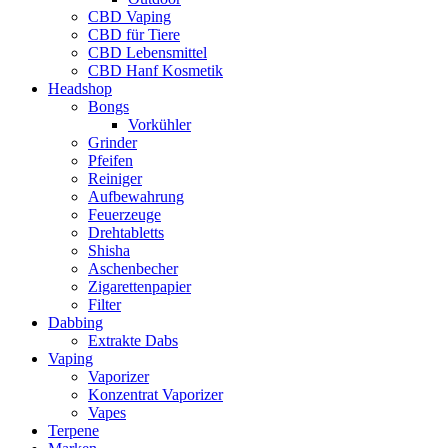
CBD Vaping
CBD für Tiere
CBD Lebensmittel
CBD Hanf Kosmetik
Headshop
Bongs
Vorkühler
Grinder
Pfeifen
Reiniger
Aufbewahrung
Feuerzeuge
Drehtabletts
Shisha
Aschenbecher
Zigarettenpapier
Filter
Dabbing
Extrakte Dabs
Vaping
Vaporizer
Konzentrat Vaporizer
Vapes
Terpene