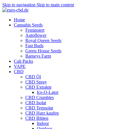
Skip to navigation
Skip to main content
Home
Cannabis Seeds
Feminsiert
Autoflower
Royal Queen Seeds
Fast Buds
Green House Seeds
Barneys Farm
Cali Packs
VAPE
CBD
CBD Öl
CBD Spray
CBD Extrakte
Ice-O-Lator
CBD Crumbles
CBD Isolat
CBD Terpsolat
CBD Harz kaufen
CBD Blüten
Indoor
Outdoor