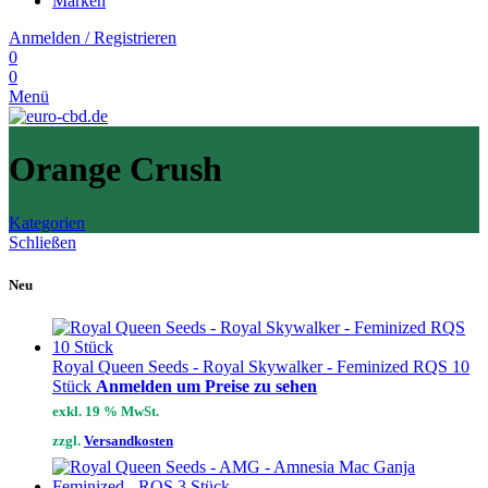
Marken
Anmelden / Registrieren
0
0
Menü
Orange Crush
Kategorien
Schließen
Neu
Royal Queen Seeds - Royal Skywalker - Feminized RQS 10
Stück
Anmelden um Preise zu sehen
exkl. 19 % MwSt.
zzgl.
Versandkosten