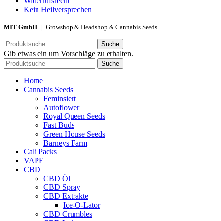
Widerrufsrecht
Kein Heilversprechen
MIT GmbH
| Growshop & Headshop & Cannabis Seeds
Suche
Gib etwas ein um Vorschläge zu erhalten.
Suche
Home
Cannabis Seeds
Feminsiert
Autoflower
Royal Queen Seeds
Fast Buds
Green House Seeds
Barneys Farm
Cali Packs
VAPE
CBD
CBD Öl
CBD Spray
CBD Extrakte
Ice-O-Lator
CBD Crumbles