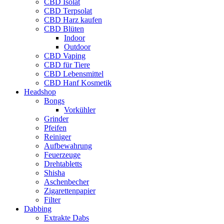
CBD Isolat
CBD Terpsolat
CBD Harz kaufen
CBD Blüten
Indoor
Outdoor
CBD Vaping
CBD für Tiere
CBD Lebensmittel
CBD Hanf Kosmetik
Headshop
Bongs
Vorkühler
Grinder
Pfeifen
Reiniger
Aufbewahrung
Feuerzeuge
Drehtabletts
Shisha
Aschenbecher
Zigarettenpapier
Filter
Dabbing
Extrakte Dabs