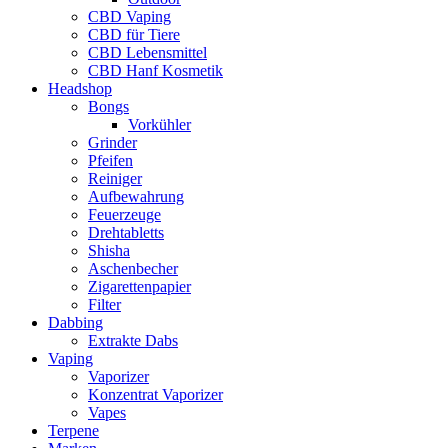
CBD Vaping
CBD für Tiere
CBD Lebensmittel
CBD Hanf Kosmetik
Headshop
Bongs
Vorkühler
Grinder
Pfeifen
Reiniger
Aufbewahrung
Feuerzeuge
Drehtabletts
Shisha
Aschenbecher
Zigarettenpapier
Filter
Dabbing
Extrakte Dabs
Vaping
Vaporizer
Konzentrat Vaporizer
Vapes
Terpene