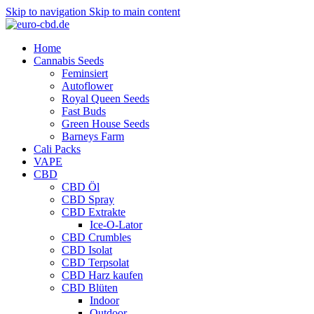
Skip to navigation
Skip to main content
Home
Cannabis Seeds
Feminsiert
Autoflower
Royal Queen Seeds
Fast Buds
Green House Seeds
Barneys Farm
Cali Packs
VAPE
CBD
CBD Öl
CBD Spray
CBD Extrakte
Ice-O-Lator
CBD Crumbles
CBD Isolat
CBD Terpsolat
CBD Harz kaufen
CBD Blüten
Indoor
Outdoor