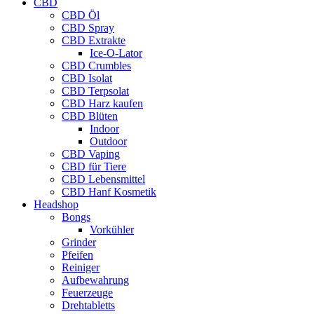
CBD
CBD Öl
CBD Spray
CBD Extrakte
Ice-O-Lator
CBD Crumbles
CBD Isolat
CBD Terpsolat
CBD Harz kaufen
CBD Blüten
Indoor
Outdoor
CBD Vaping
CBD für Tiere
CBD Lebensmittel
CBD Hanf Kosmetik
Headshop
Bongs
Vorkühler
Grinder
Pfeifen
Reiniger
Aufbewahrung
Feuerzeuge
Drehtabletts