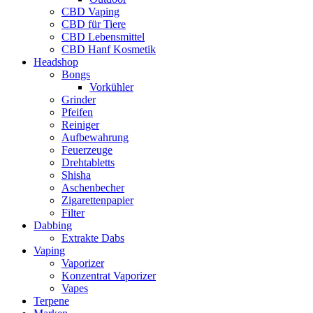
CBD Vaping
CBD für Tiere
CBD Lebensmittel
CBD Hanf Kosmetik
Headshop
Bongs
Vorkühler
Grinder
Pfeifen
Reiniger
Aufbewahrung
Feuerzeuge
Drehtabletts
Shisha
Aschenbecher
Zigarettenpapier
Filter
Dabbing
Extrakte Dabs
Vaping
Vaporizer
Konzentrat Vaporizer
Vapes
Terpene