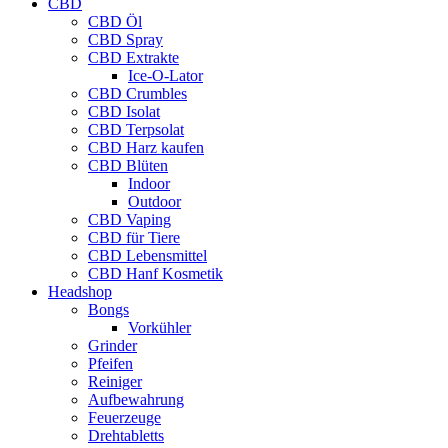
CBD
CBD Öl
CBD Spray
CBD Extrakte
Ice-O-Lator
CBD Crumbles
CBD Isolat
CBD Terpsolat
CBD Harz kaufen
CBD Blüten
Indoor
Outdoor
CBD Vaping
CBD für Tiere
CBD Lebensmittel
CBD Hanf Kosmetik
Headshop
Bongs
Vorkühler
Grinder
Pfeifen
Reiniger
Aufbewahrung
Feuerzeuge
Drehtabletts