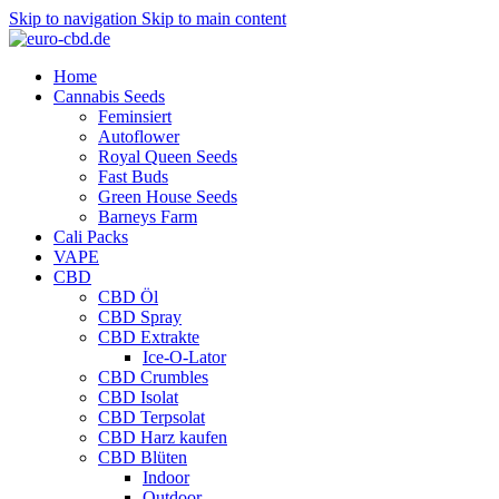
Skip to navigation
Skip to main content
Home
Cannabis Seeds
Feminsiert
Autoflower
Royal Queen Seeds
Fast Buds
Green House Seeds
Barneys Farm
Cali Packs
VAPE
CBD
CBD Öl
CBD Spray
CBD Extrakte
Ice-O-Lator
CBD Crumbles
CBD Isolat
CBD Terpsolat
CBD Harz kaufen
CBD Blüten
Indoor
Outdoor