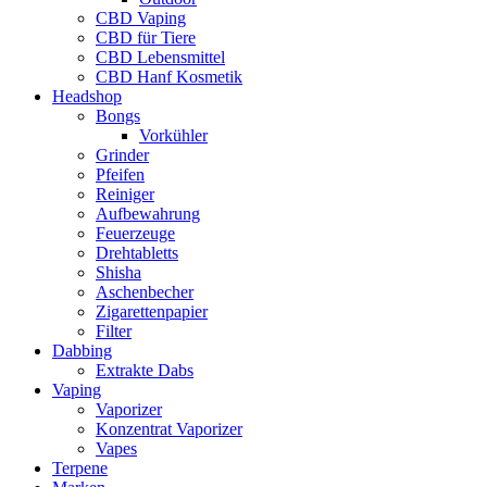
CBD Vaping
CBD für Tiere
CBD Lebensmittel
CBD Hanf Kosmetik
Headshop
Bongs
Vorkühler
Grinder
Pfeifen
Reiniger
Aufbewahrung
Feuerzeuge
Drehtabletts
Shisha
Aschenbecher
Zigarettenpapier
Filter
Dabbing
Extrakte Dabs
Vaping
Vaporizer
Konzentrat Vaporizer
Vapes
Terpene