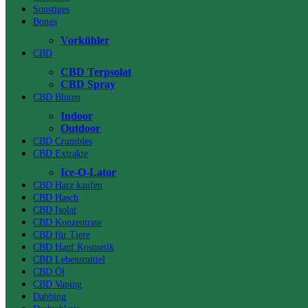
Sonstiges
Bongs
Vorkühler
CBD
CBD Terpsolat
CBD Spray
CBD Blüten
Indoor
Outdoor
CBD Crumbles
CBD Extrakte
Ice-O-Lator
CBD Harz kaufen
CBD Hasch
CBD Isolat
CBD Konzentrate
CBD für Tiere
CBD Hanf Kosmetik
CBD Lebensmittel
CBD Öl
CBD Vaping
Dabbing