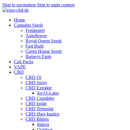
Skip to navigation
Skip to main content
Home
Cannabis Seeds
Feminsiert
Autoflower
Royal Queen Seeds
Fast Buds
Green House Seeds
Barneys Farm
Cali Packs
VAPE
CBD
CBD Öl
CBD Spray
CBD Extrakte
Ice-O-Lator
CBD Crumbles
CBD Isolat
CBD Terpsolat
CBD Harz kaufen
CBD Blüten
Indoor
Outdoor