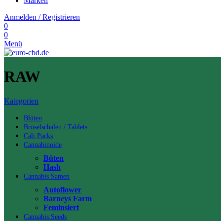
Marken
Anmelden / Registrieren
0
0
Menü
RAW
Kategorien
Blüten
Bröselschalen / Tablets
Cali Packs
Cannabinoide
Büten
Hash
Cannabis Samen
Autoflower
Barneys Farm
Feminsiert
Cannabis Seeds