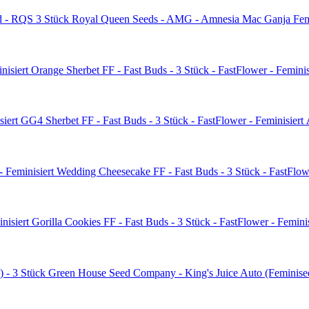
Royal Queen Seeds - AMG - Amnesia Mac Ganja Fem
Orange Sherbet FF - Fast Buds - 3 Stück - FastFlower - Feminis
GG4 Sherbet FF - Fast Buds - 3 Stück - FastFlower - Feminisiert
Wedding Cheesecake FF - Fast Buds - 3 Stück - FastFlow
Gorilla Cookies FF - Fast Buds - 3 Stück - FastFlower - Femini
Green House Seed Company - King's Juice Auto (Feminise