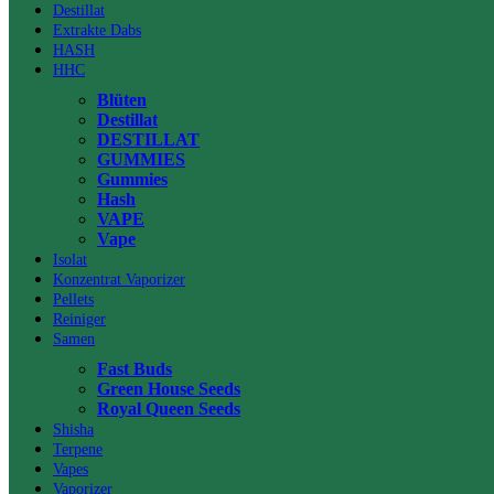
Destillat
Extrakte Dabs
HASH
HHC
Blüten
Destillat
DESTILLAT
GUMMIES
Gummies
Hash
VAPE
Vape
Isolat
Konzentrat Vaporizer
Pellets
Reiniger
Samen
Fast Buds
Green House Seeds
Royal Queen Seeds
Shisha
Terpene
Vapes
Vaporizer