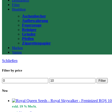
Drehtabletts
Filter
Headshop
Aschenbecher
Aufbewahrung
Feuerzeuge
Reiniger
Grinder
Pfeifen
Zigarettenpapier
Marken
Vaping
Schließen
Filter by price
Min.
Max.
Filter
Preis
Preis
Neu
exkl. 19 % MwSt.